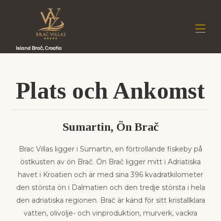
Island Brač, Croatia
Start
Plats och Ankomst
Våra villor
▾
Tjänster
Plats
Ön Brač
Sumartin, Ön Brač
I media
Kontakt
Brac Villas ligger i Sumartin, en förtrollande fiskeby på
östkusten av ön Brač. Ön Brač ligger mitt i Adriatiska
havet i Kroatien och är med sina 396 kvadratkilometer
den största ön i Dalmatien och den tredje största i hela
den adriatiska regionen. Brač är känd för sitt kristallklara
vatten, olivolje- och vinproduktion, murverk, vackra