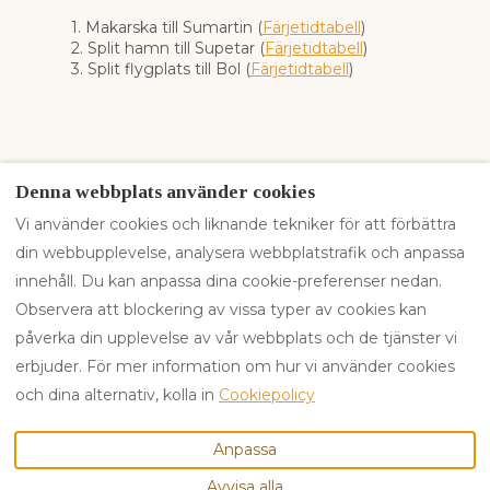
1. Makarska till Sumartin (
Färjetidtabell
)
2. Split hamn till Supetar (
Färjetidtabell
)
3. Split flygplats till Bol (
Färjetidtabell
)
Denna webbplats använder cookies
Vi använder cookies och liknande tekniker för att förbättra
Vår tjänst
Plats
Kontakta oss
din webbupplevelse, analysera webbplatstrafik och anpassa
Cookiepolicy
Integritetspolicy
innehåll. Du kan anpassa dina cookie-preferenser nedan.
Kontakta oss
Observera att blockering av vissa typer av cookies kan
påverka din upplevelse av vår webbplats och de tjänster vi
erbjuder. För mer information om hur vi använder cookies
Swedish
EUR
+49 (0) 17631576815
och dina alternativ, kolla in
Cookiepolicy
Put Puntinka 3, Selca,
©
2026
Brač Villas
Alla
Anpassa
Brač, Kroatien H-21425
.
rättigheter förbehålls
-
Avvisa alla
E-post
:
Powered by
Lodgify